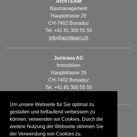
ArchTEAM
Baumanagement
Hauptstrasse 29
CH-7402 Bonaduz
Tel. +41 81 300 55 55
info@archteam.ch
Junicasa AG
Immobilien
Hauptstrasse 29
CH-7402 Bonaduz
Tel. +41 81 300 55 55
info@archteam.ch
Um unsere Webseite für Sie optimal zu
gestalten und fortlaufend verbessern zu
HOME
können, verwenden wir Cookies. Durch die
ARCHTEAM
weitere Nutzung der Webseite stimmen Sie
JUNICASA AG
der Verwendung von Cookies zu.